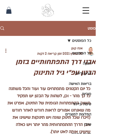
פוסט
כל הפוסטים
אנה קוגן
כל הפוסטים
30 במרץ 2021
זמן קריאה 2 דקות
אבני דרך התפתחותיים בזמן
הנקה
הבטן עפ״י גיל התינוק
הריון ולידה
בריאות האישה
כל יום הקטנים מתפתחים עוד ועוד והכל משתנה 
פוריות
כל כך מהר - וכן, לשהות על הבטן יש תפקיד 
חשוב בהתפתחות הגופנית של התינוק. אפרט את 
טיפול ביילוד
מה שאנחנו אמורים לראות חודש לאחר חודש 
המלצות למוצרים
(זיכרו שכל תינוק שונה ויש תינוקות שישיגו את 
אבן הדרך ההתפתחותית מהר יותר ויש כאלה 
שינה
שישיגו אותה לאט יותר). 