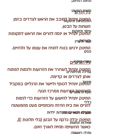
תזונת התינוק
תזונת הפעוט
גיל חודש
התינוק יתחיל לסובב את הראש לצדדים בזמן 
התפתחות תינוקות
השהות על הבטן.
עיסוי תינוקות
התינוק יתחיל או ינסה להרים את הראש לתקופות 
קצרות.
קצר ולעניין
התינוק ירגיש בנוח להניח את עצמו על הלחיים.
פגים
ניתוח קיסרי
גיל חודשיים
התינוק יתחיל לשחרר את הזרועות ולנסות למתוח 
גמילה מחיתולים
אותן לצדדים או קדימה.
מיניות
התינוק יתחיל לכופף וליישר את הרגליים במקביל 
להרחקת הזרועות ממרכז הגוף.
סקירת מוצרים
התינוק יתחיל להישען על הזרועות כדי לנסות 
כללי
להרים את בית החזה והכתפיים מעט מהמשטח 
שעליו הוא שוהה. 
מקרים רפואיים ומחלות ילדות
התינוק יבלה כדקה על הבטן (בלי תלונות :)), 
שאלות נפוצות
כאשר החשיפה תהייה לאורך היום.
עזרה ראשונה