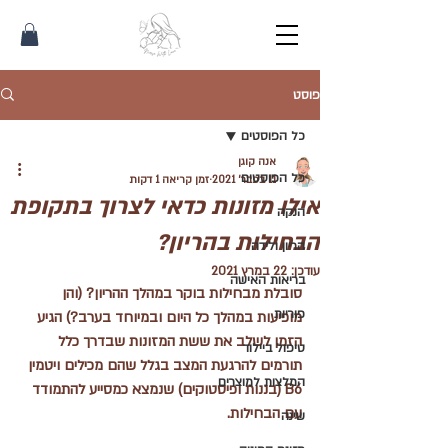
פוסט
כל הפוסטים
אנה קוגן
כל הפוסטים
11 בפבר׳ 2021
זמן קריאה 1 דקות
אילו מזונות כדאי לצרוך בתקופת
הנקה
הבחילות בהריון?
הריון ולידה
עודכן:
22 במרץ 2021
בריאות האישה
סובלת מבחילות בוקר במהלך ההריון? (והן 
פוריות
מופיעות במהלך כל היום ובמיוחד בערב?) הגיע 
הזמן לשלב את ששת המזונות שבדרך כלל 
טיפול ביילוד
תורמים להרגעת המצב בגלל שהם מכילים ויטמין 
המלצות למוצרים
B6 (בננות ופיסטוקים) שנמצא כמסייע להתמודד 
עם הבחילות.
שינה