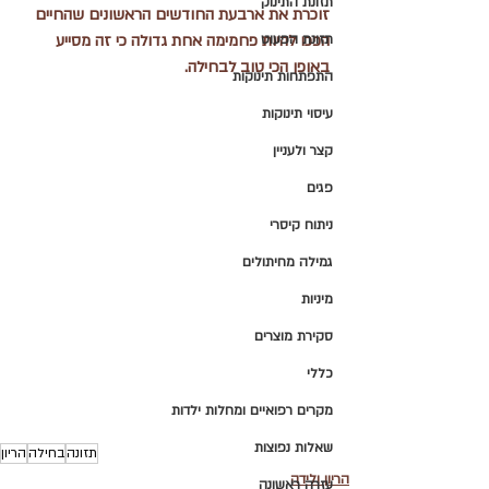
תזונת התינוק
זוכרת את ארבעת החודשים הראשונים שהחיים 
תזונת הפעוט
הפכו להיות פחמימה אחת גדולה כי זה מסייע 
באופן הכי טוב לבחילה.
התפתחות תינוקות
עיסוי תינוקות
קצר ולעניין
פגים
ניתוח קיסרי
גמילה מחיתולים
מיניות
סקירת מוצרים
כללי
מקרים רפואיים ומחלות ילדות
שאלות נפוצות
תזונה
בחילה
הריון
הריון ולידה
עזרה ראשונה