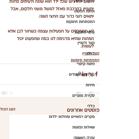
תזונת התינוק
חשוב להדגיש שכל ילד הוא שונה ולעיתים פחות 
יתעניין בהרכבת פאזל למשל משני חלקים, אבל 
תזונת הפעוט
יתאים חצי כדור עם החצי השני.
התפתחות תינוקות
לא מסתכלים על הפעילות עצמה כשחור לבן אלא 
עיסוי תינוקות
המהות שהיא מדגימה לנו במה שהפעוט יכול 
קצר ולעניין
לעשות.
פגים
קצר ולעניין
התפתחות תינוקות
ניתוח קיסרי
גמילה מחיתולים
מיניות
סקירת מוצרים
כללי
פוסטים אחרונים
הצג הכול
מקרים רפואיים ומחלות ילדות
שאלות נפוצות
עזרה ראשונה