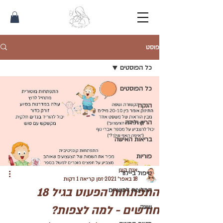
פוסט
כל הפוסטים
כל הפוסטים
הנקה
הריון ולידה
בריאות האישה
פוריות
אנה קוגן
טיפול ביילוד
18 באפר׳ 2021
זמן קריאה 1 דקות
התפתחות הפעוט בגיל 18
המלצות למוצרים
חודשים - למה לצפות?
שינה