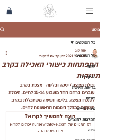
פוסט
כל הפוסטים
אנה קוגן
כל הפוסטים
15 בדצמ׳ 2021
זמן קריאה 2 דקות
התפתחות כישורי האכילה בקרב
הנקה
תינוקות
הריון ולידה
יכולת מציצה / יניקה ובליעה - מצפת בקרב 
בריאות האישה
עוברים ברחם החל משבוע 15-14 לחיים. היכולת 
פוריות
לסנכרן מציצה, בליעה ונשימה משתכללת בקרב 
תינוקות במהלך היממות הראשונות לחיים.
טיפול ביילוד
רוצה להמשיך לקרוא?
המלצות למוצרים
רק המנויים של nursewithlove.com יכולים לקרוא 
שינה
את הפוסט הזה.