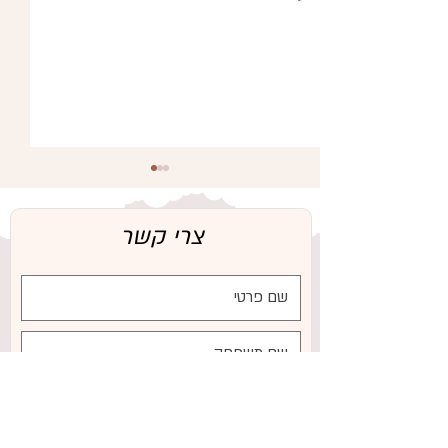
צרי קשר
שימוש במוצץ בתקופת ההנקה:
איך לעשות זאת נכון ואיך למנוע
מצב שבו התינוק לא יונק מספיק