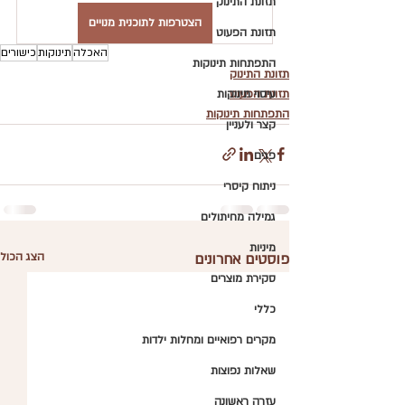
תזונת התינוק
הצטרפות לתוכנית מנויים
תזונת הפעוט
האכלה
תינוקות
כישורים
התפתחות תינוקות
תזונת התינוק
תזונת הפעוט
עיסוי תינוקות
התפתחות תינוקות
קצר ולעניין
פגים
ניתוח קיסרי
גמילה מחיתולים
מיניות
פוסטים אחרונים
הצג הכול
סקירת מוצרים
כללי
מקרים רפואיים ומחלות ילדות
שאלות נפוצות
עזרה ראשונה