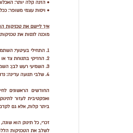
• 
הזנה קלה יותר
: האכלות
• 
ויסות עצמי משופר
: ככל
איך
 ליישם את טכניקות ההר
מוכנה לנסות את טכניקות 4S עם תינוקך? הנה תכנית שלב אחר שלב שתעזור לך להתחי
1. 
התחילי בעיטוף
: השתמשי
2. 
החזיקי בתנוחת צד או 
3. 
השמיעי רעש לבן
: השמ
4. 
שלבי תנועה עדינה
: נד
ביתר קלות, אלא גם לקדם 
לשלב את הטכניקות הללו 