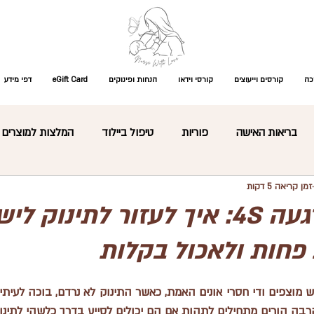
כה
קורסים וייעוצים
קורסי וידאו
הנחות ופינוקים
eGift Card
דפי מידע
בריאות האישה
פוריות
טיפול ביילוד
המלצות למוצרים
זמן קריאה 5 דקות
התפתחות תינוקות
עיסוי תינוקות
קצר ולעניין
פגים
טכניקות הרגעה 4S: איך לעזור לתינוק 
 פחות ולאכול בקלות
רת מוצרים
כללי
מקרים רפואיים ומחלות ילדות
שאלות נפ