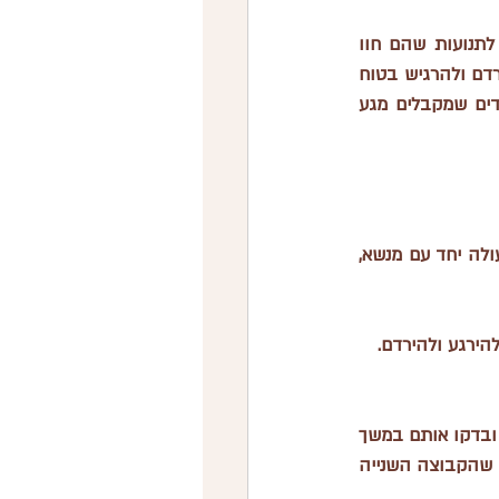
נדנוד או תנועה עדינה הם אחת הדרכים הטבעיות ביותר להרגיע תינוק. התינוקות מורגלים לתנועות שהם חוו 
ברחם כשאת זזת, ולכן תנועה עדינה יכולה להיות מרגיעה מאוד. נדנוד יכול לעזור לתינוק להירדם ולהרגיש בטוח 
יותר. ופה חשוב להזכיר, אנחנו ממש לא חוששים מהרגלים בשום שלב של חיי התינוק - ילדים שמקבלים מגע 
• הימנעי מנדנוד מהיר או עוצמתי, זה עלול להיות גירוי יתר לתינוק. אני אוהבת לבצע את הפעולה יחד עם מנשא, 
הירגע ולהירדם.
במחקר שנערך, החוקרים בחנו את השפעת טכניקות ה-4S על 42 זוגות של אימהות ותינוקות, ובדקו אותם במשך 
שישה חודשים לאחר הלידה. קבוצה אחת של אימהות קיבלה הדרכה על טכניקות ה-4S, בעוד שהקבוצה השנייה 