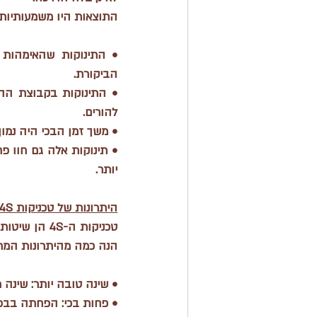
התוצאות היו משמעותיות:
• התינוקות שהאימהות 
הביקורת.
• התינוקות בקבוצת הה
להורים.
• משך זמן ה
בכי
 היה נמוך
• תינוקות אלה גם חוו 
פח
יותר.
היתרונות
 של טכניקות 4S להורים ולתינוקות
הנה כמה מהיתרונות המרכ
• 
שינה טובה יותר
: שינה 
• 
פחות בכי
: הפחתה בבכי