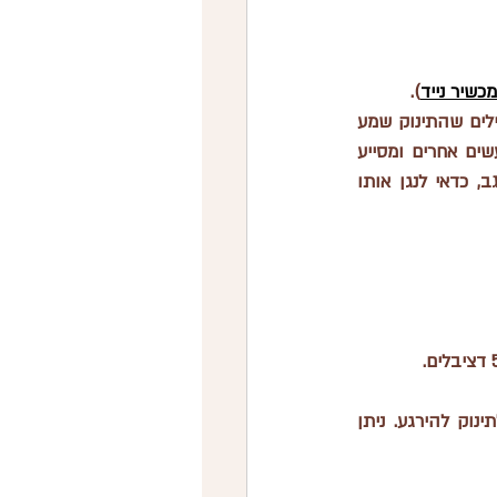
שיר נייד
). 
השמעת רעש לבן היא דרך מאוד אפקטיבית להרגיע את התינוק. הרעש הלבן מדמה את הצלילים שהתינוק שמע 
ברחם, ויוצר סביבה מוכרת ומרגיעה. תינוקות מוצאים רעש לבן מנחם מכיוון שהוא חוסם רעשים אחרים ומסייע 
להם להתרכז ולהירדם. הוכח מחקרית כמשפר של השינה שלנו המבוגרים ושל הקטנים, אגב, כדאי לנגן אותו 
 השמיעי רעש לבן בזמן שינה כדי לחסום הסחות דעת ולעזור לתינוק להירגע. ניתן 