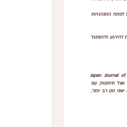
החדשות הטובות? מחקרים מראים ששימוש בטכניקות הרגעה מסוימות יכול לעזור לתינוקות לפתח התנהגויות 
 – סט של אסטרטגיות מוכחות שעוזרות לתינוקות להירגע ולהסתגל 
Japan Journal of 
 בשנת 2019. מחקר זה חקר את השפעת הטכניקות על התנהגויות ויסות עצמי אצל תינוקות, עם 
התמקדות בשינה, בכי והאכלה. התוצאות הראו שתינוקות שהוריהם השתמשו בטכניקות 4S ישנו זמן רב יותר, 