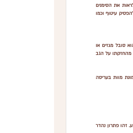
שהתינוק יכול להתהפך לבד – בדרך כלל סביב גיל 3 עד 4 חודשים. כאשר את מתחילה לראות את הסימנים 
הראשונים לקראת ההתהפכות - התינוק מתחיל להגיע עצמאית לשכיבה על הצד זה הזמן להפסיק עיטוף וכמו 
החזקת התינוק על הצד או הבטן בזמן שהוא ער יכולה לעזור להרגיע אותו, במיוחד אם הוא סובל מגזים או 
קוליק. תנוחת הצד או הבטן עוזרת להקל על הלחץ בבטן התינוק ויכולה להיות יותר מרגיעה מהחזקתו על הגב 
 כדי להפחית את הסיכון לתסמונת מוות בעריסה 
 תנוחה זו מועילה במיוחד כאשר התינוק מתלונן או מתקשה להירגע. זהו פתרון נהדר 