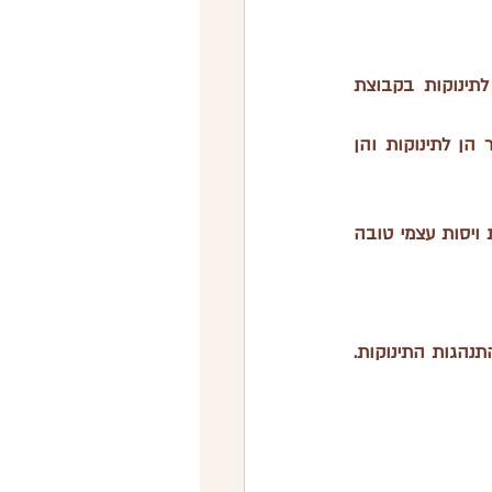
 בהשוואה לתינוקות בקבוצת 
, מה שהוביל לשינה טובה יותר הן לתינוקות והן 
 והאכילו בצורה יעילה יותר, מה שתרם ליכולת ויסות עצמי טובה 
טכניקות ה-4S הן שיטות פשוטות אך אפקטיביות מאוד שיכולות לשפר באופן משמעותי את התנהגות התינוקות. 