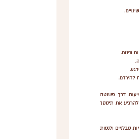
נויים.
 ונינוח.
.
רגע.
ו להירדם.
החודשים הראשונים לחיי התינוק יכולים להיות מאתגרים, אבל טכניקות ההרגעה 4S מציעות דרך פשוטה 
ואפקטיבית לעזור לתינוק לפתח ויסות עצמי טוב יותר. בעזרת השיטות הללו תוכלי לא רק להרגיע את תינוקך 
זכרי, כל תינוק הוא שונה, ולכן ייתכן שייקח קצת זמן להבין מה עובד הכי טוב עבורו. חשוב להיות סבלניים ולנסות 