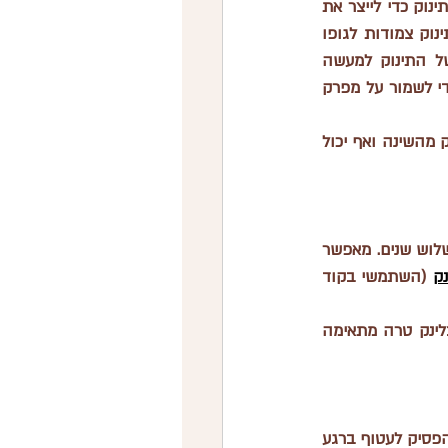
1. עיטוף (Swaddling) - שימוש בטטרה רחבה, בדרך כלל 120*120 ס״מ באופן בטוח סביב התינוק כדי לייצר את 
התחושה המחבקת שלה זכה בזמן השהות ברחם. חשוב בזמן העיטוף להשאיר את ידיי התינוק צמודות לגופו 
באופן פיזיולוגי (ללא יישור של הידיים) כיוון שאותה החזקה של הידיים בקרבת הפנים של התינוק למעשה 
מרגיעה אותו באופן טבעי. חשוב גם להשאיר מקום מרווח לרגליים ולא להגביל את התנועה כדי לשמור על מפרק 
העיטוף מסייע למעשה לחוות פחות את רפלקס ״הבהלה או מורו״, שלעיתים מעורר את התינוק מהשינה ואף יכול 
• השתמשי בשמיכת עיטוף קלה ונושמת. אני אוהבת להעביר לשק שינה אזור גיל חודש ועד שלוש שנים. מאפשר 
נק
 (השתמשי בקוד 
• עטפי את התינוק בנוחות, אך וודאי שיש מספיק מקום לתנועת הרגליים והירכיים, מצרפת בלינק טרה מתאימה 
 רוב התינוקות מרוויחים מעיטוף במהלך החודשים הראשונים, אך חשוב להפסיק לעטוף ברגע 