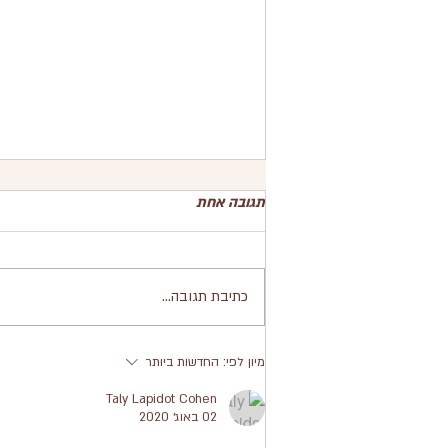
תגובה אחת
כתיבת תגובה...
המלצות להריונית לפני לידה -
מיון לפי:
החדשות ביותר
כשאת מתכננת הנקה
Taly Lapidot Cohen
02 באוג׳ 2020