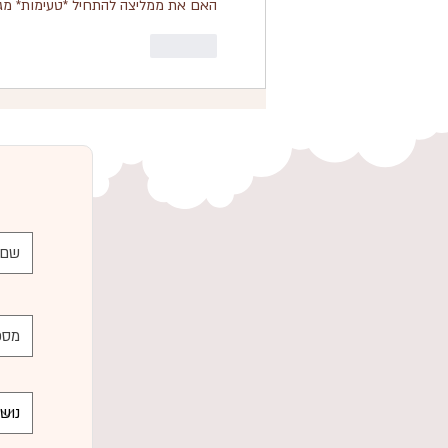
האם את ממליצה להתחיל *טעימות* מג
לייק