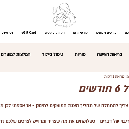
כה
קורסים וייעוצים
קורסי וידאו
הנחות ופינוקים
eGift Card
דפי מידע
בריאות האישה
פוריות
טיפול ביילוד
המלצות למוצרים
ן קריאה 1 דקות
התפתחות תינוקות
עיסוי תינוקות
קצר ולעניין
פגים
שים
רת מוצרים
כללי
מקרים רפואיים ומחלות ילדות
שאלות נפ
ריך להתחלה של תהליך הצגת המוצקים לתינוק - אז אספתי לכן מספ
ריבוי של דברים - כשלוקחים את מה שצריך ומדוייק לצרכים שלכם ז