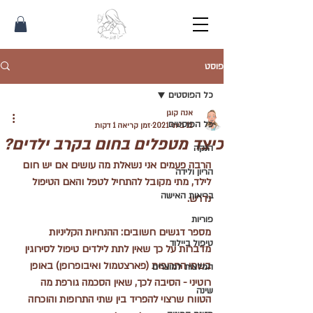
פוסט
כל הפוסטים
אנה קוגן
כל הפוסטים
12 ביוני 2021
זמן קריאה 1 דקות
כיצד מטפלים בחום בקרב ילדים?
הנקה
הרבה פעמים אני נשאלת מה עושים אם יש חום 
הריון ולידה
לילד, מתי מקובל להתחיל לטפל והאם הטיפול 
בריאות האישה
נדרש.
פוריות
מספר דגשים חשובים: ההנחיות הקליניות 
טיפול ביילוד
מדברות על כך שאין לתת לילדים טיפול לסירוגין 
בשתי התרופות (פארצטמול ואיבופרופן) באופן 
המלצות למוצרים
רוטיני - הסיבה לכך, שאין הסכמה גורפת מה 
שינה
הטווח שרצוי להפריד בין שתי התרופות והוכחה 