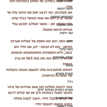
תזונת התינוק
יעילות קטנה בשילוב של שתיהן בהפחתת חום 
הילד.
תזונת הפעוט
אם משלבים, רצוי לבצע זאת אם החום עלה ואי 
התפתחות תינוקות
אפשר עדיין לתת את אותו הטיפול בגלל שלא 
חלף מספיק זמן - כאשר השילוב יתבצע עפ״י 
עיסוי תינוקות
הנחיית הרופא המטפל.
קצר ולעניין
דגש נוסף, חום הוא תסמין של פעילות מערכת 
פגים
החיסון - הוא לא הבעיה - לכן, אם הילד חש 
ניתוח קיסרי
בטוב, וללא התסמינים והסימפטומים הנוספים 
גמילה מחיתולים
שתיארתי וחום גופו אינו מעל 38.5 אין צורך 
בטיפול.
מיניות
לעיתים ההתערבות שלנו למעשה פוגמת בפעילות 
סקירת מוצרים
של המערכת החיסונית.
כללי
אזור לחצות פתילות כיוון שאין אחידות של פיזור 
מקרים רפואיים ומחלות ילדות
החומר הפעיל בפתיחה ולכן אין אנו יכולים לדעת 
שאלות נפוצות
מה המינון שיקבל הילד. חשוב לקנות פתילה 
במינון מתאים למשקל הילד.
עזרה ראשונה