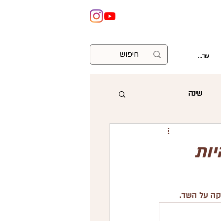
עוד...
שינה
ניתוח קיסרי
יות
וצות
עזרה ראשונה
קה על השד.  