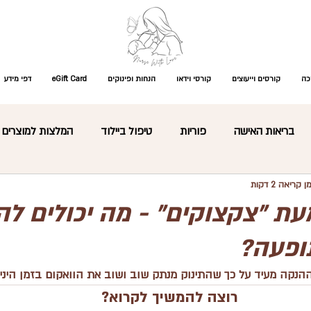
כה
קורסים וייעוצים
קורסי וידאו
הנחות ופינוקים
eGift Card
דפי מידע
בריאות האישה
פוריות
טיפול ביילוד
המלצות למוצרים
ן קריאה 2 דקות
התפתחות תינוקות
עיסוי תינוקות
קצר ולעניין
פגים
עת ״צקצוקים״ - מה יכולים לה
ופעה?
רת מוצרים
כללי
מקרים רפואיים ומחלות ילדות
שאלות נפ
הנקה מעיד על כך שהתינוק מנתק שוב ושוב את הוואקום בזמן היני
רוצה להמשיך לקרוא?