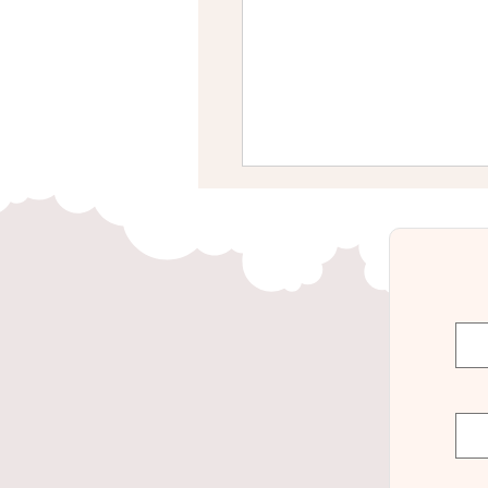
החשק המיני לאחר לידה –
 לירידה בחשק המיני ומה
עשות?!