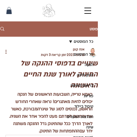
פוסט
כל הפוסטים
אנה קוגן
כל הפוסטים
16 בינו׳ 2023
זמן קריאה 3 דקות
שינויים בדפוסי ההנקה של
הנקה
התינוק לאורך שנת החיים
הריון ולידה
הראשונה
בריאות האישה
כאמא טרייה, השבועות הראשונים של הנקה 
פוריות
יכולים להיות מאתגרים! נראה שאחרי החודש 
טיפול ביילוד
הראשון, נכנסים לסוג של שיגרהמבורכת, כאשר 
את והתינוק למדתם מעט להכיר אחד את השניה. 
המלצות למוצרים
לאורך הדרך ככל שהתינוק גדל ההנקה משתנה 
שינה
יחד עםההתפתחות של התינוק.