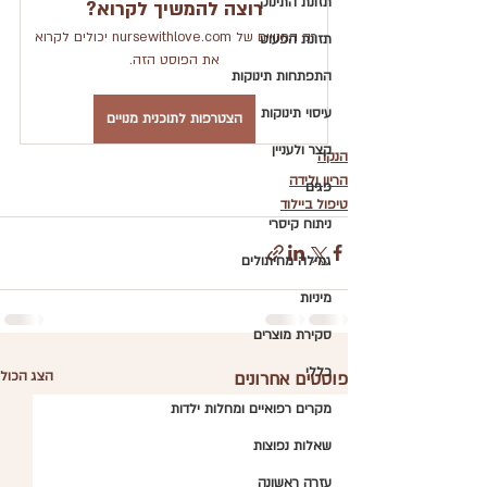
תזונת התינוק
רוצה להמשיך לקרוא?
רק המנויים של nursewithlove.com יכולים לקרוא 
תזונת הפעוט
את הפוסט הזה.
התפתחות תינוקות
עיסוי תינוקות
הצטרפות לתוכנית מנויים
קצר ולעניין
הנקה
הריון ולידה
פגים
טיפול ביילוד
ניתוח קיסרי
גמילה מחיתולים
מיניות
סקירת מוצרים
כללי
פוסטים אחרונים
הצג הכול
מקרים רפואיים ומחלות ילדות
שאלות נפוצות
עזרה ראשונה