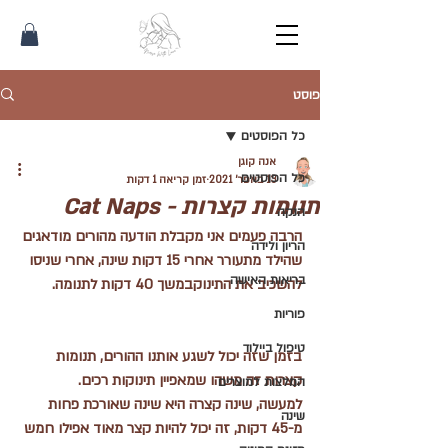
פוסט
כל הפוסטים
אנה קוגן
כל הפוסטים
13 באפר׳ 2021
זמן קריאה 1 דקות
תנומות קצרות - Cat Naps
הנקה
הרבה פעמים אני מקבלת הודעה מהורים מודאגים 
הריון ולידה
שהילד מתעורר אחרי 15 דקות שינה, אחרי שניסו 
בריאות האישה
להשכיב את התינוקבמשך 40 דקות לתנומה.
פוריות
טיפול ביילוד
בזמן שזה יכול לשגע אותנו ההורים, תנומות 
קצרות זה משהו שמאפיין תינוקות רכים. 
המלצות למוצרים
למעשה, שינה קצרה היא שינה שאורכת פחות 
שינה
מ-45 דקות, זה יכול להיות קצר מאוד אפילו חמש 