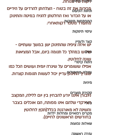
תזונת התינוק
דקות של מנוחה. 
מכירות את זה בטוח - הצלחתן להרדים על הידיים 
תזונת הפעוט
או על הכדור ואז החלטתן להניח במיטה והתינוק 
התפתחות תינוקות
מתעורר מספר דקותאחרי.
עיסוי תינוקות
קצר ולעניין
יש איזה ציפיה שהתינוק ישן במשך שעתיים - 
שלוש במהלך כל תנומה ביום, אבל המציאות 
פגים
שונה לחלוטין.
ניתוח קיסרי
אפילו ששומרים על שיגרה יומית ועושים הכל כמו 
גמילה מחיתולים
שצריך התינוק עדיין יכול לעשות תנומות קצרות.
מיניות
סקירת מוצרים
ניובורן איננו יודע להבחין בין יום ללילה, המקצב 
הצירקדי שלהם אינו מפותח, הם אוכלים בצבר 
כללי
והשינה לא מאורגנת בכלל(תקין לחלוטין 
מקרים רפואיים ומחלות ילדות
בחודשים הראשונים לחיים).
שאלות נפוצות
עזרה ראשונה