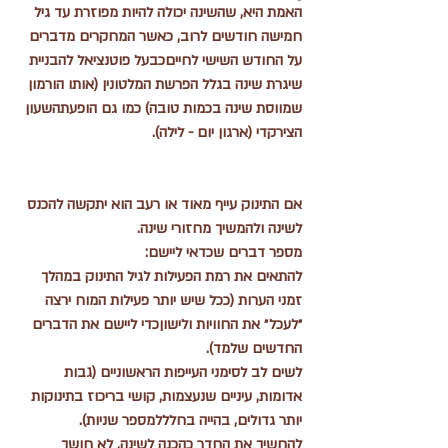
האמת היא, שהשינה יכולה להיות מפוזרת עד גיל 
חמישה חודשים לרוב, כאשר המחקרים מדברים 
על החודש השישי לחייםכבעל פוטנציאל להבניית 
שיגרת שינה בגלל הפרשת המלטונין (אותו הורמון 
שמווסת שינה בכמות טובה) כמו גם הופעתהשעון 
הצירקדי (ארגון יום - לילה).
אם התינוק עייף מאוד או רעב הוא יתקשה להכנס 
לשינה ולהמשיך מחזורי שינה. 
מספר דברים שכדאי ליישם:
להתאים את רמת הפעילות לגיל התינוק במהלך 
זמני הערות (ככל שיש יותר פעילות המוח ירצה 
״לעכל״ את החוויות ולישוןכדי ליישם את הדברים 
החדשים שלמד).
לשים לב לסימני העייפות הראשוניים (גבות 
אדומות, עיניים שנעצמות, קושי בריכוז בתינוקות 
יותר גדולים, בהייה בחלללמספר שניות).
להחשיך את החדר כהכנה לשינה, לא חושך 