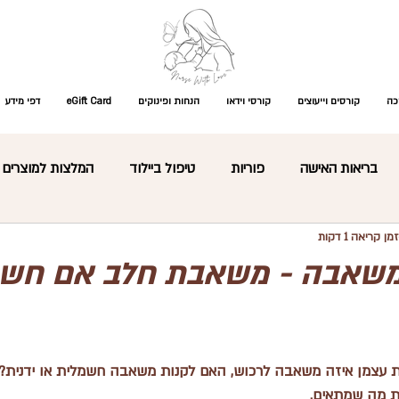
כה
קורסים וייעוצים
קורסי וידאו
הנחות ופינוקים
eGift Card
דפי מידע
בריאות האישה
פוריות
טיפול ביילוד
המלצות למוצרים
זמן קריאה 1 דקות
התפתחות תינוקות
עיסוי תינוקות
קצר ולעניין
פגים
משאבה - משאבת חלב אם חשמ
רת מוצרים
כללי
מקרים רפואיים ומחלות ילדות
שאלות נפ
 עצמן איזה משאבה לרכוש, האם לקנות משאבה חשמלית או ידנית? 
ת מה שמתאים.