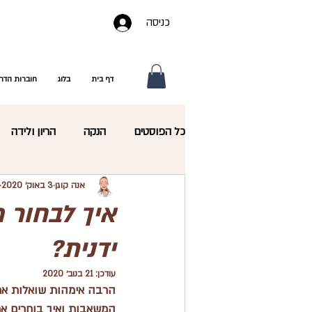
כניסה
דף בית
בלוג
חוברות הדר
כל הפוסטים
הנקה
הריון ולידה
אנה קוגן
3 באוק׳ 2020
תזונת התינוק
תזונת הפעוט
איך לבחור 
ידנית?
גמילה מחיתולים
מיניות
סקי
עודכן:
21 בנוב׳ 2020
הרבה אימהות שואלות את
המשאבות ואיך בוחרים א