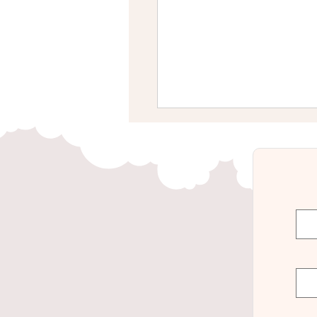
החשק המיני לאחר לידה –
 לירידה בחשק המיני ומה
עשות?!