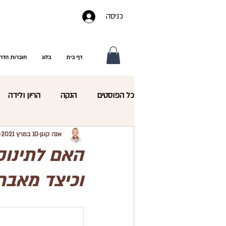
כניסה
דף בית
בלוג
חוברות הדר
כל הפוסטים
הנקה
הריון ולידה
אנה קוגן
10 במרץ 2021
תזונת התינוק
תזונת הפעוט
האם לתינוק
וכיצד מאבח
גמילה מחיתולים
מיניות
סקי