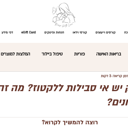
כה
קורסים וייעוצים
קורסי וידאו
הנחות ופינוקים
eGift Card
דפי מידע
בריאות האישה
פוריות
טיפול ביילוד
המלצות למוצרים
זמן קריאה 3 דקות
התפתחות תינוקות
עיסוי תינוקות
קצר ולעניין
פגים
 יש אי סבילות ללקטוז? מה ז
נים?
רת מוצרים
כללי
מקרים רפואיים ומחלות ילדות
שאלות נפ
רוצה להמשיך לקרוא?