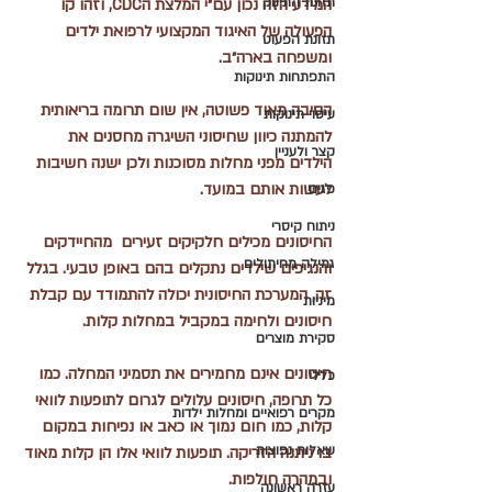
תזונת התינוק
המידע הזה נכון עם״י המלצת הCDC, וזהו קו 
הפעולה של האיגוד המקצועי לרפואת ילדים 
תזונת הפעוט
ומשפחה בארה״ב. 
התפתחות תינוקות
הסיבה מאוד פשוטה, אין שום תרומה בריאותית 
עיסוי תינוקות
להמתנה כיוון שחיסוני השיגרה מחסנים את 
קצר ולעניין
הילדים מפני מחלות מסוכנות ולכן ישנה חשיבות 
לעשות אותם במועד.
פגים
ניתוח קיסרי
החיסונים מכילים חלקיקים זעירים  מהחיידקים 
גמילה מחיתולים
והנגיפים שילדים נתקלים בהם באופן טבעי. בגלל 
זה, המערכת החיסונית יכולה להתמודד עם קבלת 
מיניות
חיסונים ולחימה במקביל במחלות קלות.
סקירת מוצרים
חיסונים אינם מחמירים את תסמיני המחלה. כמו 
כללי
כל תרופה, חיסונים עלולים לגרום לתופעות לוואי 
מקרים רפואיים ומחלות ילדות
קלות, כמו חום נמוך או כאב או נפיחות במקום 
שאלות נפוצות
בו ניתנה הזריקה. תופעות לוואי אלו הן קלות מאוד 
ובמהרה חולפות.
עזרה ראשונה