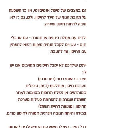
גם במצבים של טיפול אנטיביוטי, אין כל השפעה 
על תגובת הגוף של הילד לחיסון, ולכן, גם זו לא 
סיבה לדחות חיסון שיגרה.
ילדים עם מחלה בינונית או חמורה - עם או בלי 
חום - עשויים לקבל הנחיה מצוות רפואי להמתין 
עם החיסון עד להטבה. 
ייתכן שילדכם לא יקבל חיסונים מסוימים אם יש 
לו:
מצב בריאותי כרוני (כמו סרטן)
מערכת חיסון מוחלשת (בזמן טיפולים  
כימותרפים או נטילת תרופות מסוימות לאחר 
השתלה שגורמות להפחתת פעילות מערכת 
החיסון, ומונעות דחיית השתל)
במידה והייתה תגובה אלרגית חמורה לחיסון קודם.
בכל מצב, רצוי להתייעץ עם הרופא ילדים / אחות 