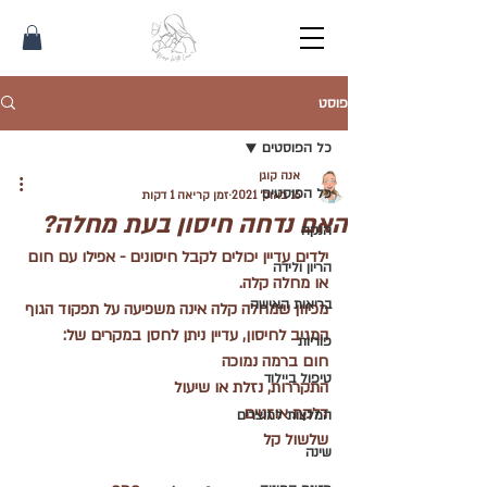
פוסט
כל הפוסטים
אנה קוגן
כל הפוסטים
16 באוק׳ 2021
זמן קריאה 1 דקות
האם נדחה חיסון בעת מחלה?
הנקה
ילדים עדיין יכולים לקבל חיסונים - אפילו עם חום 
הריון ולידה
או מחלה קלה.
בריאות האישה
מכיוון שמחלה קלה אינה משפיעה על תפקוד הגוף 
המגיב לחיסון, עדיין ניתן לחסן במקרים של:
פוריות
חום ברמה נמוכה
טיפול ביילוד
התקררות, נזלת או שיעול
דלקת אוזניים 
המלצות למוצרים
שלשול קל
שינה