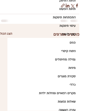
תזונת התינוק
תזונת הפעוט
התפתחות תינוקות
עיסוי תינוקות
פוסטים אחרונים
הצג הכול
קצר ולעניין
פגים
ניתוח קיסרי
גמילה מחיתולים
מיניות
סקירת מוצרים
כללי
מקרים רפואיים ומחלות ילדות
שאלות נפוצות
עזרה ראשונה