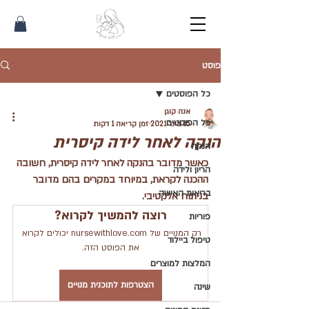
פוסט
כל הפוסטים
אנה קוגן
כל הפוסטים
15 בינו׳ 2021
זמן קריאה 1 דקות
הנקה לאחר לידה קיסרית
הנקה
כאשר מדובר בהנקה לאחר לידה קיסרית, חשובה 
הריון ולידה
ההכנה לקראת, במיוחד במקרים בהם מדובר 
בריאות האישה
בניתוח אלקטיבי.
רוצה להמשיך לקרוא?
פוריות
רק המנויים של nursewithlove.com יכולים לקרוא 
טיפול ביילוד
את הפוסט הזה.
המלצות למוצרים
הצטרפות לתוכנית מנויים
שינה