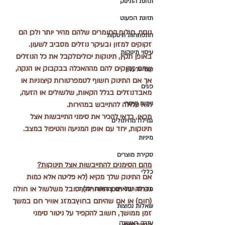
תזונת התינוק
תזונת הפעוט
נוסף, חילוף החומרים שלהם מהיר יותר ולכן הם 
התפתחות תינוקות
זקוקים למזון ובעיקר נוזלים מסביב לשעון. 
עיסוי תינוקות
באופן תקין, תינוקות יכוליםלקבל את כל הנוזלים 
שהם זקוקים להם מההאכלה בבקבוק או הנקה, 
קצר ולעניין
אך אם התינוק חשוף לטמפרטורות קיצוניות או 
פגים
מאבדנוזלים בגלל הקאות, שלשולים או הזעה, 
ניתוח קיסרי
הוא עלולה להתייבש במהירות.
מכאן, כדאי להכיר את סימני התייבשות אצל 
גמילה מחיתולים
תינוקות, יחד עם אופן המניעה והטיפול במצב.
מיניות
סקירת מוצרים
מהם הסימנים להתייבשות אצל תינוקות?
כללי
אם התינוק שלך מקיא (לא פליטה אלא כמות 
גדולה של תוכן הארוחה), סובל משלשול או חולה 
מקרים רפואיים ומחלות ילדות
(חום) או אם שהיתם בחוץבמזג אוויר חם במשך 
שאלות נפוצות
זמן ממושך, חשוב להקפיד על ניטור סימני 
עזרה ראשונה