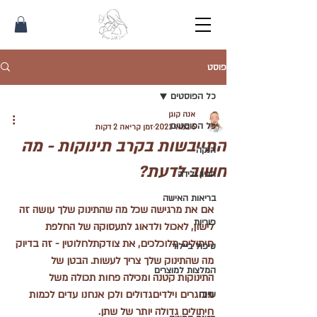
פוסט
כל הפוסטים
אנה קוגן
כל הפוסטים
6 במאי 2021
זמן קריאה 2 דקות
התייבשות בקרב תינוקות - מה
הנקה
חשוב לדעת?
הריון ולידה
בריאות האישה
אם את מרגישה שכל מה שהתינוק שלך עושה זה 
פוריות
לישון, לאכול ולדאוג לתעסוקה של החלפת 
חיתולים מלוכלכים, את צודקתלחלוטין - זה בדיוק 
טיפול ביילוד
מה שהתינוק שלך צריך לעשות. הבטן של 
המלצות למוצרים
התינוקות קטנה ומכילה פחות תכולה משל 
מבוגרים וילדיםגדולים ולכן אנחנו עדים לכמות 
שינה
חיתולים גדולה יותר של שתן. 