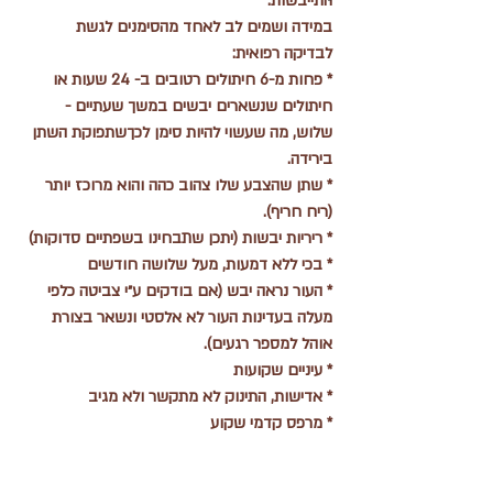
התייבשות.
במידה ושמים לב לאחד מהסימנים לגשת 
לבדיקה רפואית:
* פחות מ-6 חיתולים רטובים ב- 24 שעות או 
חיתולים שנשארים יבשים במשך שעתיים - 
שלוש, מה שעשוי להיות סימן לכךשתפוקת השתן 
בירידה.
* שתן שהצבע שלו צהוב כהה והוא מרוכז יותר 
(ריח חריף).
* ריריות יבשות (יתכן שתבחינו בשפתיים סדוקות)
* בכי ללא דמעות, מעל שלושה חודשים
* העור נראה יבש (אם בודקים ע״י צביטה כלפי 
מעלה בעדינות העור לא אלסטי ונשאר בצורת 
אוהל למספר רגעים). 
* עיניים שקועות
* אדישות, התינוק לא מתקשר ולא מגיב
* מרפס קדמי שקוע 