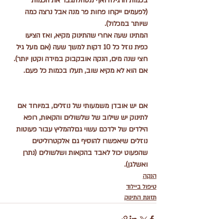
בכמות הרגילה ואף ננסהלתגבר את הכמות 
(לפעמים ייקחו פחות פר מנה אבל נרצה כמה 
שיותר במכלול).
המתינו שעה אחרי שהתינוק מקיא, ואז הציעו 
כפית נוזל כל 10 דקות למשך שעה (אם מעל גיל 
חצי שנה מים, הנקה אובקבוק במידה וקטן יותר). 
אם הוא לא מקיא שוב, תעלו בכמות כל פעם.
אם יש אובדן משמעותי של נוזלים, במיוחד אם 
לתינוק יש שילוב של שלשולים והקאות, רופא 
הילדים של ילדכם עשוי גםלהמליץ עבור פעוטות 
נוזלים שיאפשרו להוסיף גם אלקטרוליטים 
שהפעוט יכול לאבד בהקאות ושלשולים (נתרן 
ואשלגן).
הנקה
טיפול ביילוד
תזונת התינוק