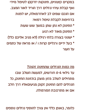
במקרים קיצוניים, תינוקות יזדקקו לטיפול מיידי 
ואף קבלת עירוי נוזלים דרך הוריד לאור המצב. 
אם הנכם שמים לב לאחדמאלה, יש לפנות 
בדחיפות לקבלת טיפול רפואי:
* התינוק לא נתן שתן במשך שש שעות
* התינוק מאוד לא רגוע
* ישנוני בצורה בלתי רגילה (לא מגיב אליכם כלל)
* בעל ידיים ורגליים קרות ו / או מראה של כתמים 
על העור
מה כמות הנוזלים שהתינוק זקוק?
עד גילאי 6-4 חודשים, למעשה השלב שבו 
מתחילים לשלב מזון מוצק בתזונת התינוק, כל 
הנוזלים להם התינוק זקוק מגיעיםאליו דרך חלב 
אם או מתרכובת הפורמולה.
כלומר, באופן כללי אין צורך להוסיף נוזלים נוספים 