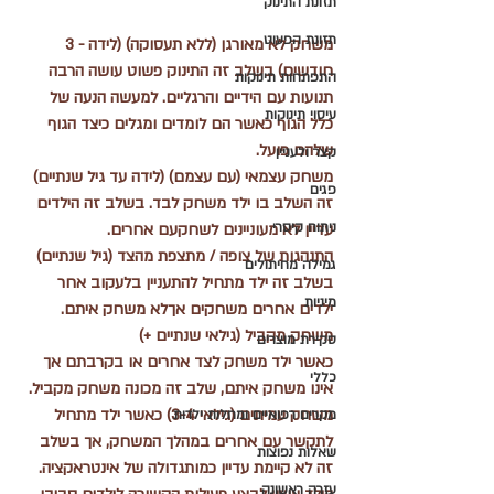
תזונת התינוק
תזונת הפעוט
משחק לא מאורגן (ללא תעסוקה) (לידה - 3 
חודשים)
 בשלב זה התינוק פשוט עושה הרבה 
התפתחות תינוקות
תנועות עם הידיים והרגליים. למעשה הנעה של 
עיסוי תינוקות
כלל הגוף כאשר הם לומדים ומגלים כיצד הגוף 
שלהם פועל.
קצר ולעניין
משחק עצמאי (עם עצמם) (לידה עד גיל שנתיים) 
פגים
זה השלב בו ילד משחק לבד. בשלב זה הילדים 
ניתוח קיסרי
עדיין לא מעוניינים לשחקעם אחרים.
התנהגות של צופה / מתצפת מהצד (גיל שנתיים)
גמילה מחיתולים
בשלב זה ילד מתחיל להתעניין בלעקוב אחר 
מיניות
ילדים אחרים משחקים אךלא משחק איתם.
משחק מקביל (גילאי שנתיים +)
סקירת מוצרים
כאשר ילד משחק לצד אחרים או בקרבתם אך 
כללי
אינו משחק איתם, שלב זה מכונה משחק מקביל. 
משחק עמיתים (גילאי 3-4)
 כאשר ילד מתחיל 
מקרים רפואיים ומחלות ילדות
לתקשר עם אחרים במהלך המשחק, אך בשלב 
שאלות נפוצות
זה לא קיימת עדיין כמותגדולה של אינטראקציה. 
עזרה ראשונה