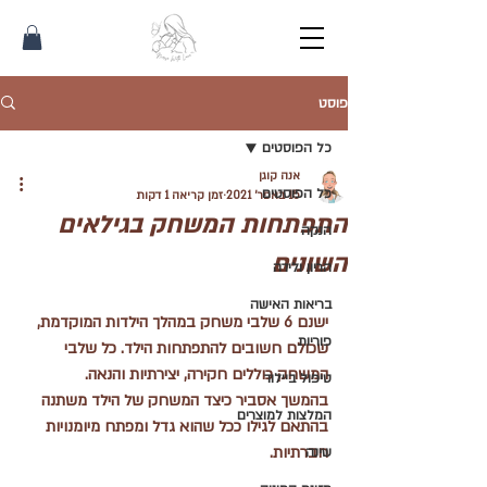
פוסט
כל הפוסטים
אנה קוגן
כל הפוסטים
15 באפר׳ 2021
זמן קריאה 1 דקות
התפתחות המשחק בגילאים
הנקה
השונים
הריון ולידה
בריאות האישה
ישנם 6 שלבי משחק במהלך הילדות המוקדמת, 
פוריות
שכולם חשובים להתפתחות הילד. כל שלבי 
המשחק כוללים חקירה, יצירתיות והנאה.  
טיפול ביילוד
בהמשך אסביר כיצד המשחק של הילד משתנה 
המלצות למוצרים
בהתאם לגילו ככל שהוא גדל ומפתח מיומנויות 
חברתיות.
שינה