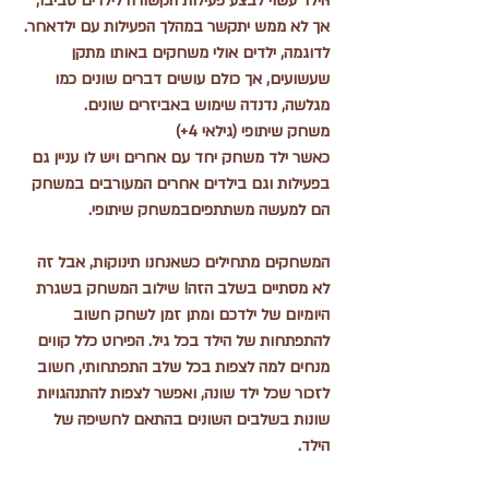
הילד עשוי לבצע פעילות הקשורה לילדים סביבו, 
אך לא ממש יתקשר במהלך הפעילות עם ילדאחר. 
לדוגמה, ילדים אולי משחקים באותו מתקן 
שעשועים, אך כולם עושים דברים שונים כמו 
מגלשה, נדנדה שימוש באביזרים שונים.
משחק שיתופי (גילאי 4+)
כאשר ילד משחק יחד עם אחרים ויש לו עניין גם 
בפעילות וגם בילדים אחרים המעורבים במשחק 
הם למעשה משתתפיםבמשחק שיתופי.
המשחקים מתחילים כשאנחנו תינוקות, אבל זה 
לא מסתיים בשלב הזה! שילוב המשחק בשגרת 
היומיום של ילדכם ומתן זמן לשחק חשוב 
להתפתחות של הילד בכל גיל. הפירוט כלל קווים 
מנחים למה לצפות בכל שלב התפתחותי, חשוב 
לזכור שכל ילד שונה, ואפשר לצפות להתנהגויות 
שונות בשלבים השונים בהתאם לחשיפה של 
הילד.