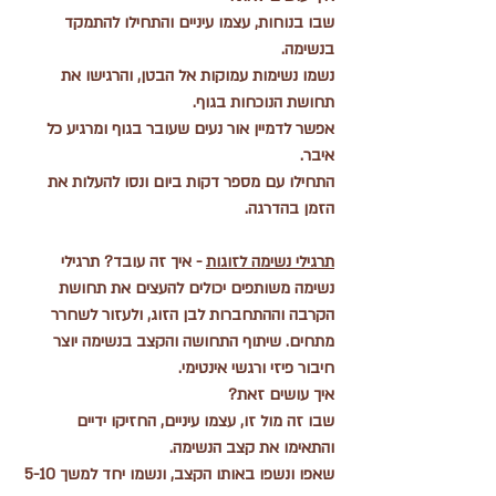
שבו בנוחות, עצמו עיניים והתחילו להתמקד 
בנשימה.
נשמו נשימות עמוקות אל הבטן, והרגישו את 
תחושת הנוכחות בגוף.
אפשר לדמיין אור נעים שעובר בגוף ומרגיע כל 
איבר.
התחילו עם מספר דקות ביום ונסו להעלות את 
הזמן בהדרגה.
תרגילי נשימה לזוגות
 - איך זה עובד? תרגילי 
נשימה משותפים יכולים להעצים את תחושת 
הקרבה וההתחברות לבן הזוג, ולעזור לשחרר 
מתחים. שיתוף התחושה והקצב בנשימה יוצר 
חיבור פיזי ורגשי אינטימי.
איך עושים זאת?
שבו זה מול זו, עצמו עיניים, החזיקו ידיים 
והתאימו את קצב הנשימה.
שאפו ונשפו באותו הקצב, ונשמו יחד למשך 5-10 