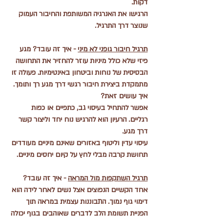
דקות.
הרגישו את האנרגיה המשותפת והחיבור העמוק 
שנוצר דרך התרגיל.
תרגיל חיבור גופני לא מיני
 - איך זה עובד? מגע 
פיזי שלא כולל מיניות עוזר להחזיר את התחושה 
הבסיסית של נוחות וביטחון באינטימיות. פעולה זו 
מתמקדת ביצירת חיבור רגשי דרך מגע רך ותומך.
איך עושים זאת?
אפשר להתחיל בעיסוי גב, כתפיים או כפות 
רגליים. הרעיון הוא להרגיש נוח יחד וליצור קשר 
דרך מגע.
עיסוי עדין וליטוף באזורים שאינם מיניים מעודדים 
תחושת קרבה מבלי לחץ על קיום יחסים מיניים.
תרגיל השתקפות מול המראה
 - איך זה עובד? 
אחד הקשיים הנפוצים אצל נשים לאחר לידה הוא 
דימוי גוף נמוך. התבוננות עצמית במראה תוך 
הפניית תשומת הלב לדברים שאוהבים בגוף יכולה 