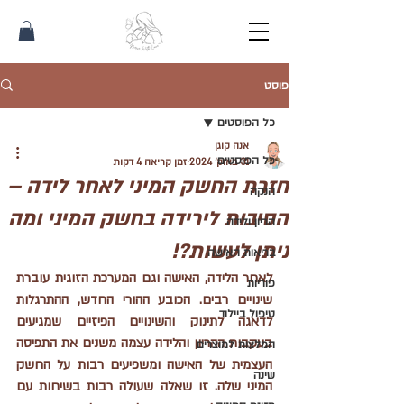
פוסט
כל הפוסטים
אנה קוגן
כל הפוסטים
31 באוק׳ 2024
זמן קריאה 4 דקות
חזרת החשק המיני לאחר לידה –
הנקה
הסיבות לירידה בחשק המיני ומה
הריון ולידה
ניתן לעשות?!
בריאות האישה
לאחר הלידה, האישה וגם המערכת הזוגית עוברת 
פוריות
שינויים רבים. הכובע ההורי החדש, ההתרגלות 
טיפול ביילוד
לדאגה לתינוק והשינויים הפיזיים שמגיעים 
בעקבות ההריון והלידה עצמה משנים את התפיסה 
המלצות למוצרים
העצמית של האישה ומשפיעים רבות על החשק 
שינה
המיני שלה. זו שאלה שעולה רבות בשיחות עם 