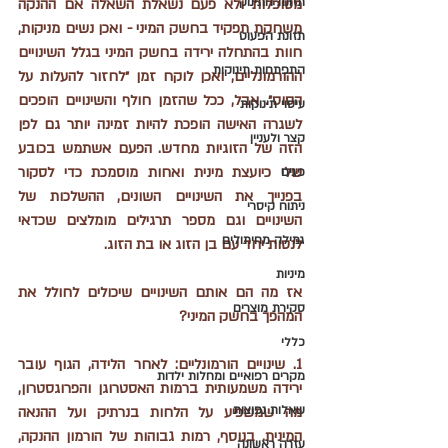
תזונת התינוק
מטופלות ולא פעם נשאלת השאלה אם ההנקה 
משחקת תפקיד בחשק המיני - ואכן נשים מניקות, 
תזונת הפעוט
חוות בהתחלה ירידה בחשק המיני בגלל השינויים 
התפתחות תינוקות
ההורמונליים, ואכן לוקח זמן ״לחזור להעלות על 
הסוס״. אבל, ככל שהזמן חולף והשינויים הופכים 
עיסוי תינוקות
לשגרה האישה הופכת להיות זמינה יותר גם לפן 
קצר ולעניין
הזה של הזוגיות מחדש. הפעם אשתמש בכובע 
שלי כיועצת מינית ואחות מוסמכת כדי לסקור 
פגים
בפנייך את השינויים השונים, ההשלכות של 
ניתוח קיסרי
השינויים וגם מספר תרגילים מומלצים שכדאי 
גמילה מחיתולים
לנסות יחד עם בן הזוג או בת הזוג. 
מיניות
אז מה הם אותם השינויים שיכולים לחולל את 
סקירת מוצרים
המהפך בחשק המיני?
כללי
1. שינויים הורמונליים: לאחר הלידה, הגוף עובר 
מקרים רפואיים ומחלות ילדות
ירידה משמעותית ברמות האסטרוגן והפרוגסטרון, 
שאלות נפוצות
מה שמשפיע על הלחות בנרתיק ועל ההנאה 
המינית. בנוסף, רמות גבוהות של הורמון ההנקה, 
עזרה ראשונה