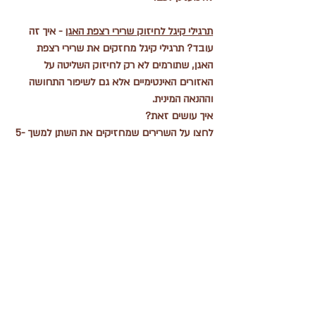
תרגילי קיגל לחיזוק שרירי רצפת האגן
 - איך זה 
עובד? תרגילי קיגל מחזקים את שרירי רצפת 
האגן, שתורמים לא רק לחיזוק השליטה על 
האזורים האינטימיים אלא גם לשיפור התחושה 
וההנאה המינית.
איך עושים זאת?
לחצו על השרירים שמחזיקים את השתן למשך 5-
10 שניות ואז שחררו. חזרו על כך כ-10 פעמים 
ביום.
תרגול קבוע מחזק את השרירים הפנימיים ומשפר 
את תחושת הביטחון והחוזק הפיזי.
סיכום
הדרך לחזרת החשק המיני היא תהליך טבעי, 
משתנה מאישה לאישה. 
החשוב הוא לפעול בדרכים שמקדמות את רווחת 
האישה ואת התחושה העצמית שלה, 