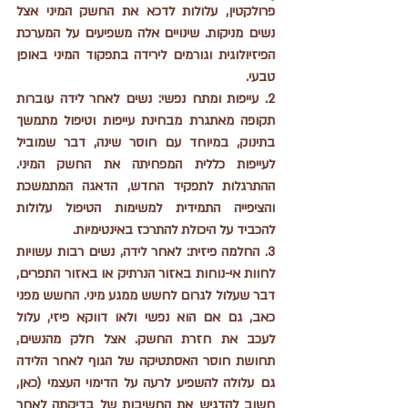
פרולקטין, עלולות לדכא את החשק המיני אצל 
נשים מניקות. שינויים אלה משפיעים על המערכת 
הפיזיולוגית וגורמים לירידה בתפקוד המיני באופן 
טבעי.
2. עייפות ומתח נפשי: נשים לאחר לידה עוברות 
תקופה מאתגרת מבחינת עייפות וטיפול מתמשך 
בתינוק, במיוחד עם חוסר שינה, דבר שמוביל 
לעייפות כללית המפחיתה את החשק המיני. 
ההתרגלות לתפקיד החדש, הדאגה המתמשכת 
והציפייה התמידית למשימות הטיפול עלולות 
להכביד על היכולת להתרכז באינטימיות.
3. החלמה פיזית: לאחר לידה, נשים רבות עשויות 
לחוות אי-נוחות באזור הנרתיק או באזור התפרים, 
דבר שעלול לגרום לחשש ממגע מיני. החשש מפני 
כאב, גם אם הוא נפשי ולאו דווקא פיזי, עלול 
לעכב את חזרת החשק. אצל חלק מהנשים, 
תחושת חוסר האסתטיקה של הגוף לאחר הלידה 
גם עלולה להשפיע לרעה על הדימוי העצמי (כאן, 
חשוב להדגיש את החשיבות של בדיקתה לאחר 