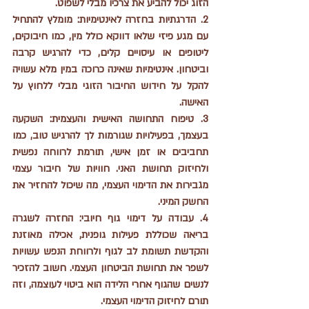
הזוג יכול להביע את צרכיו מבלי לשפוט.
2. הדרגתיות בחזרה לאינטימיות: מומלץ להתחיל 
עם מגע פיזי שלאו דווקא כולל מין, כמו חיבוקים, 
ליטופים או עיסויים קלים, כדי להרגיש קרבה 
וביטחון. אינטימיות שאינה כרוכה במין מלא עשויה 
להקל על חידוש החיבור הזוגי מבלי ללחוץ על 
האישה.
3. טיפוח התחושה האישית והעצמית: השקעה 
בעצמך, בפעילויות שגורמות לך להרגיש טוב, כמו 
תחביבים או זמן אישי, תורמת לרווחה נפשית 
ולחיזוק תחושת האני. חוויות של חיבור עצמי 
מגבירות את הדימוי העצמי, מה שיכול להחזיר את 
החשק המיני.
4. עבודה על דימוי גוף חיובי: החזרה לשגרה 
בריאה שכוללת פעילות גופנית, אכילה מאוזנת 
והקדשת תשומת לב לגוף ולרווחת הנפש עשויות 
לשפר את תחושת הביטחון העצמי. חשוב להזכיר 
לנשים שהגוף אחרי הלידה הוא ביטוי לעוצמה, וזה 
תורם לחיזוק הדימוי העצמי.