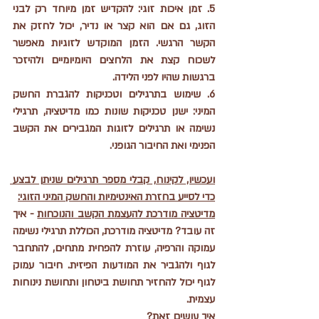
5. זמן איכות זוגי: להקדיש זמן מיוחד רק לבני 
הזוג, גם אם הוא קצר או נדיר, יכול לחזק את 
הקשר הרגשי. הזמן המוקדש לזוגיות מאפשר 
לשכוח קצת את הלחצים היומיומיים ולהיזכר 
ברגשות שהיו לפני הלידה.
6. שימוש בתרגילים וטכניקות להגברת החשק 
המיני: ישנן טכניקות שונות כמו מדיטציה, תרגילי 
נשימה או תרגילים לזוגות המגבירים את הקשב 
הפנימי ואת החיבור הגופני.
ועכשיו, לקינוח, קבלי מספר תרגילים שניתן לבצע 
כדי לסייע בחזרת האינטימיות והחשק המיני הזוגי:
מדיטציה מודרכת להעצמת הקשב והנוכחות
 - איך 
זה עובד? מדיטציה מודרכת, הכוללת תרגילי נשימה 
עמוקה והרפיה, עוזרת להפחית מתחים, להתחבר 
לגוף ולהגביר את המודעות הפיזית. חיבור עמוק 
לגוף יכול להחזיר תחושת ביטחון ותחושת נינוחות 
עצמית.
איך עושים זאת?