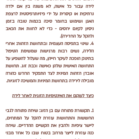
לידה עבור כל אישה, לא משנה בין אם ילדה 
נרתיקית או קיסרית על ידי פיזיותרפיסטית לרצפת 
האגן ושימוש בחומר סיכה בכמות טובה בזמן 
ניסיון לקיום יחסים - כדי לא לחוות את הכאב 
ולהקל על החדירה). 
4. שינוי בתפיסה העצמית ובתחושת הזהות: אחרי 
הלידה, נשים רבות מרגישות שמשימת הטיפול 
בתינוק הופכת לעיקר חייהן, מה שעלול להשפיע על 
התחושה האישית שלהן כאישה וכבת זוג. תחושת 
אובדן הזהות המינית לצד התפקיד החדש כהורה 
מובילה לירידה בתחושת המיניות והמשיכה לזוגיות.
כיצד לשקם את האינטימיות הזוגית לאחר לידה
1. תקשורת פתוחה עם בן הזוג: שיחה פתוחה לגבי 
החששות והתחושות עוזרת להקל על המתחים, 
ליישר ציפיות ולהבין את הקשיים ההדדיים. שיחה 
כנה עוזרת לייצר מרחב בטוח שבו כל אחד מבני 