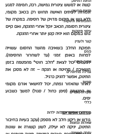
תזונת התינוק
קשה או למשש צינורית גמישה, רכה, חמימה למגע 
תזונת הפעוט
ונפוחה. לעיתים האישה תחוש רק בכאב מקומי, 
ללא גוש או מיקום מדויק של חסימה. במקרה של 
התפתחות תינוקות
צינורית חסומה, הכאב יוקל אחרי ההנקה, ואם קיים 
עיסוי תינוקות
גוש במקום הוא יהיה קטן יותר אחרי ההנקה.
קצר ולעניין
תפוקת החלב בשאיבה מהשד החסום עשוייה 
פגים
לפחות באופן זמני (עד לשחרור החסימה). 
ניתוח קיסרי
לפעמים יכול לצאת "חלב חוטי" מהפטמה בזמן 
השאיבה / סחיטה או הנקה – זה לא מסכן את 
גמילה מחיתולים
התינוק, אפשר להניק כרגיל.
מיניות
לאחר שהאזור נפתח, יכול להישאר אודם מקומי 
או המטומה (סימן כחול / סגול) למשך כשבוע 
סקירת מוצרים
ימים.
כללי
גורמים אפשריים
:
מקרים רפואיים ומחלות ילדות
גודש או ריקון חלב לא מספק (עקב בעיות בחיבור 
שאלות נפוצות
התינוק, יניקה לא יעילה, לשון קשורה או שונות 
עזרה ראשונה