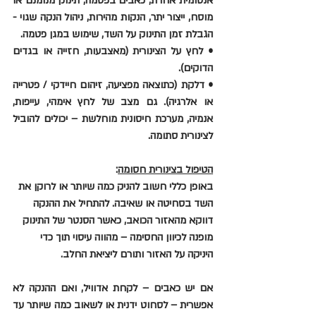
אנטומית אחרת, כאבים בפטמה, תינוק מנומנם או 
מוסח, ייצור יתר, הנקות מהירות, ניהול הנקה שגוי - 
הגבלת זמן התינוק על השד, שימוש במגן פטמה.
• לחץ על הצינורית (מאצבעות, חזייה או בגדים 
הדוקים).
• דלקת (כתוצאה מפציעה, זיהום חיידקי / פטרייה 
או אלרגיה). גם מצב של לחץ אימהי, עייפות, 
אנמיה, מערכת חיסונית מוחלשת – יכולים להוביל 
לצינורית סתומה.
הטיפול בצינורית חסומה
: 
באופן כללי חשוב להניק כמה שיותר או לרוקן את 
השד בסחיטה או שאיבה. להתחיל את ההנקה 
דווקא מהאזור הכואב, כאשר הסנטר של התינוק 
מופנה לכיוון החסימה – מהווה עיסוי תוך כדי 
היניקה על האזור ותורם ליציאת החלב.
אם יש כאבים – לקחת אדוויל, ואם ההנקה לא 
אפשרית – לסחוט ידנית או לשאוב כמה שיותר עד 