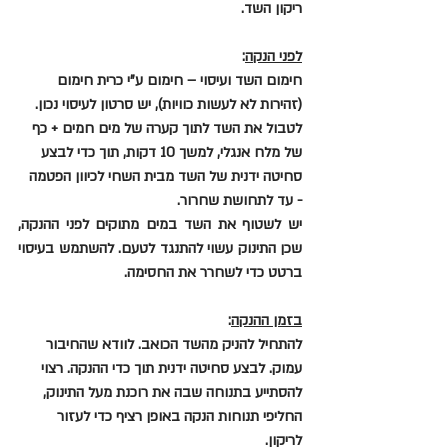
ריקון השד.
לפני הנקה
: 
חימום השד ועיסוי – חימום ע"י כרית חימום 
(זהירות לא לעשות כוויות), יש סרטון לעיסוי נכון. 
לטבול את השד לתוך קערה של מים חמים + כף 
של מלח אנגלי, למשך 10 דקות, תוך כדי לבצע 
סחיטה ידנית של השד מבית השחי לכיוון הפטמה 
- עד לתחושת שחרור.
יש לשטוף את השד במים מתוקים לפני ההנקה, 
שכן התינוק עשוי להתנגד לטעם. להשתמש בעיסוי 
ברטט כדי לשחרר את החסימה.
בזמן ההנקה
:
להתחיל להניק מהשד הכואב. לוודא שהחיבור 
עמוק. לבצע סחיטה ידנית תוך כדי ההנקה. רצוי 
להסתייע בתנוחה שבה את רוכנת מעל התינוק, 
החליפי תנוחות הנקה באופן רציף כדי לעזור 
לריקון.