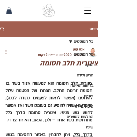
פוסט
כל הפוסטים
אנה קוגן
כל הפוסטים
20 במאי 2020
זמן קריאה 2 דקות
צינורית חלב חסומה
הנקה
הריון ולידה
צינורית חלב חסומה הוא למעשה אזור בשד בו 
בריאות האישה
חסומה זרימת החלב. הפתח של הפטמה עלול 
פוריות
להיחסם (אפשר לראות לפעמים נקודה לבנה), 
ההפרעה עשויה להופיע גם בעומק השד ואז אפשר 
טיפול ביילוד
לחוש גוש פנימי. צינורית סתומה בדרך כלל 
המלצות למוצרים
מתרחשת בשד אחד – ולכן, הכאב הוא חד צדדי.
שינה
בדרך כלל, ניתן להבחין באזור החסימה בגוש 