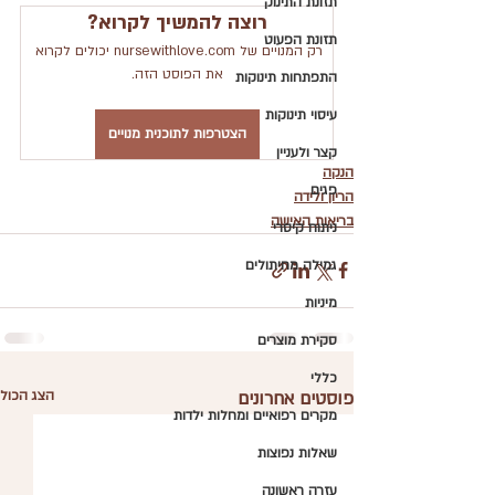
תזונת התינוק
רוצה להמשיך לקרוא?
תזונת הפעוט
רק המנויים של nursewithlove.com יכולים לקרוא 
את הפוסט הזה.
התפתחות תינוקות
עיסוי תינוקות
הצטרפות לתוכנית מנויים
קצר ולעניין
הנקה
פגים
הריון ולידה
בריאות האישה
ניתוח קיסרי
גמילה מחיתולים
מיניות
סקירת מוצרים
כללי
פוסטים אחרונים
הצג הכול
מקרים רפואיים ומחלות ילדות
שאלות נפוצות
עזרה ראשונה