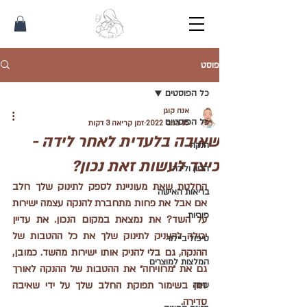
פוסט
כל הפוסטים
אנה קוגן
כל הפוסטים
15 בנוב׳ 2022
זמן קריאה 3 דקות
שאיבה בלעדית לאחר לידה -
הנקה
כיצד לעשות זאת נכון?
הריון ולידה
החלטת שאת מעוניינת לספק לתינוק שלך חלב 
בריאות האישה
אם אבל את פחות מתחברת להנקה עצמה ישירות 
פוריות
על השד? את נמצאת במקום הנכון. את עדיין 
יכולה להעניק לתינוק שלך את כל ההטבות של 
טיפול ביילוד
ההנקה, גם בלי להניק אותו ישירות מהשד. כמובן, 
המלצות למוצרים
גם את ״מרוויחה״ את ההטבות של ההנקה לאורך 
זמן בשימור תפוקת החלב שלך על ידי שאיבה 
שינה
סדירה. 