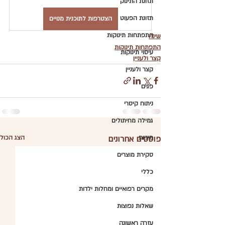
תזונת התינוק
תזונת הפעוט
הצטרפות לתוכנית מנויים
התפתחות תינוקות
שינה
התפתחות תינוקות
עיסוי תינוקות
קצר ולעניין
קצר ולעניין
פגים
ניתוח קיסרי
גמילה מחיתולים
מיניות
פוסטים אחרונים
הצג הכול
סקירת מוצרים
כללי
מקרים רפואיים ומחלות ילדות
שאלות נפוצות
עזרה ראשונה