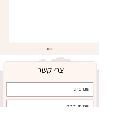
צרי קשר
שימוש במוצץ בתקופת ההנקה:
איך לעשות זאת נכון ואיך למנוע
מצב שבו התינוק לא יונק מספיק