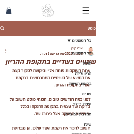
פוסט
כל הפוסטים
אנה קוגן
כל הפוסטים
8 במאי 2022
זמן קריאה 1 דקות
שינויים בשדיים בתקופת ההריון
הנקה
אחת העוקבות פנתה אליי וביקשה לסקור קצת 
הריון ולידה
את הנושא של השינויים המתרחשים ברקמת 
בריאות האישה
השד בתקופת ההריון.
פוריות
לפני כמה חודשים טובים, הכנתי פוסט חשוב על 
טיפול ביילוד
בדיקת שד עצמית בתקופת ההנקה ובכלל 
וחשיבות המעקב אצל כירורג שד.
המלצות למוצרים
שינה
חשוב להכיר את רקמת השד שלכן, הן מבחינת 