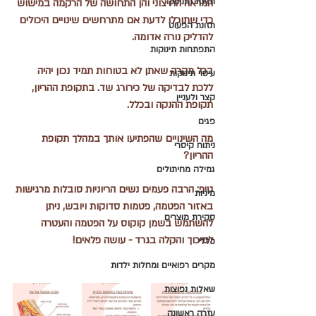
תזונת התינוק
המראה החיצוני והן התחושה של הרקמה במישוש 
כדי שתוכלו לדעת אם מתרחשים שינויים היכולים 
תזונת הפעוט
להדליק נורה אדומה.
התפתחות תינוקות
בכל מקרה שאתן לא בטוחות תמיד נכון יהיה 
עיסוי תינוקות
ללכת לבדיקה של כירורג שד. בתקופת ההריון, 
קצר ולעניין
תקופת ההנקה ובכלל.
פגים
מה השינויים שהפתיעו אותך במהלך תקופת 
ניתוח קיסרי
ההריון? 
גמילה מחיתולים
טיפ: הרבה פעמים נשים הריוניות סובלות מרגישות 
מיניות
באזור הפטמה, פטמות סדוקות ויובש, ניתן 
סקירת מוצרים
להשתמש בשמן קוקוס על הפטמה והעטרה 
לסיכוך והקלה בגרד - עושה פלאים!
כללי
מקרים רפואיים ומחלות ילדות
שאלות נפוצות
עזרה ראשונה