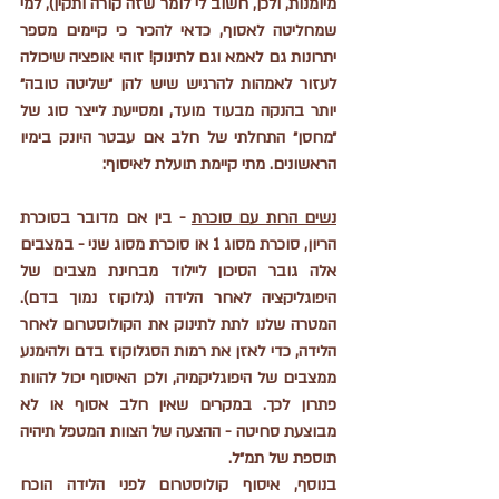
מיומנות, ולכן, חשוב לי לומר שזה קורה ותקין), למי 
שמחליטה לאסוף, כדאי להכיר כי קיימים מספר 
יתרונות גם לאמא וגם לתינוק! זוהי אופציה שיכולה 
לעזור לאמהות להרגיש שיש להן ״שליטה טובה״ 
יותר בהנקה מבעוד מועד, ומסייעת לייצר סוג של 
״מחסן״ התחלתי של חלב אם עבטר היונק בימיו 
הראשונים. מתי קיימת תועלת לאיסוף:
נשים הרות עם סוכרת
 - בין אם מדובר בסוכרת 
הריון, סוכרת מסוג 1 או סוכרת מסוג שני - במצבים 
אלה גובר הסיכון ליילוד מבחינת מצבים של 
היפוגליקציה לאחר הלידה (גלוקוז נמוך בדם). 
המטרה שלנו לתת לתינוק את הקולוסטרום לאחר 
הלידה, כדי לאזן את רמות הסגלוקוז בדם ולהימנע 
ממצבים של היפוגליקמיה, ולכן האיסוף יכול להוות 
פתרון לכך. במקרים שאין חלב אסוף או לא 
מבוצעת סחיטה - ההצעה של הצוות המטפל תיהיה 
תוספת של תמ״ל. 
בנוסף, איסוף קולוסטרום לפני הלידה הוכח 