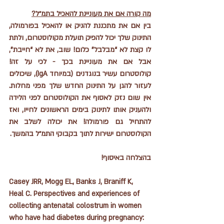
מה קורה אם את מעוניינת להאכיל בתמ״ל?
בין אם את מתכננת להניק או להאכיל בפורמולה, 
התינוק שלך יכול להפיק תועלת מקולוסטרום, ולתת 
לו קצת לא “מבלבל” כלום! שוב, את לא “חייבת”, 
אבל אם את מעוניינת בכך - לכי על זה! 
קולוסטרום עשיר בנוגדנים (במיוחד IgA), שיכולים 
לעזור להגן על התינוק החדש שלך מפני מחלות. 
אין שום נזק לאסוף את הקולוסטרום לפני הלידה 
ולהעניק אותו לתינוק בימים הראשונים לחייו, ואז 
להתחיל גם פורמולה! את יכולה לשלב את 
הקולוסטרום ישירות לתוך בקבוקי התמ״ל בהמשך. 
בהצלחה באיסוף!
Casey JRR, Mogg EL, Banks J, Braniff K, 
Heal C. Perspectives and experiences of 
collecting antenatal colostrum in women 
who have had diabetes during pregnancy: 