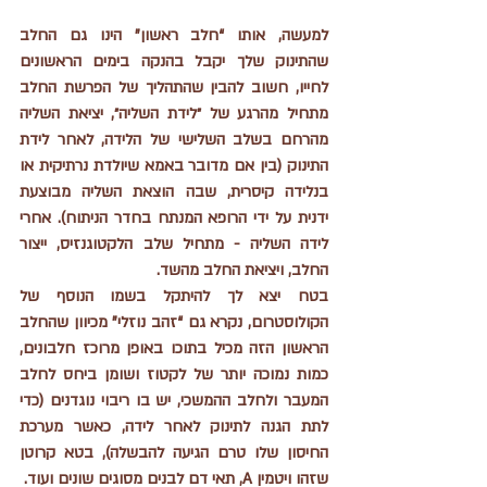
למעשה, אותו “חלב ראשון” הינו גם החלב 
שהתינוק שלך יקבל בהנקה בימים הראשונים 
לחייו, חשוב להבין שהתהליך של הפרשת החלב 
מתחיל מהרגע של ״לידת השליה״, יציאת השליה 
מהרחם בשלב השלישי של הלידה, לאחר לידת 
התינוק (בין אם מדובר באמא שיולדת נרתיקית או 
בנלידה קיסרית, שבה הוצאת השליה מבוצעת 
ידנית על ידי הרופא המנתח בחדר הניתוח). אחרי 
לידה השליה - מתחיל שלב הלקטוגנזיס, ייצור 
החלב, ויציאת החלב מהשד. 
בטח יצא לך להיתקל בשמו הנוסף של 
הקולוסטרום, נקרא גם “זהב נוזלי” מכיוון שהחלב 
הראשון הזה מכיל בתוכו באופן מרוכז חלבונים, 
כמות נמוכה יותר של לקטוז ושומן ביחס לחלב 
המעבר ולחלב ההמשכי, יש בו ריבוי נוגדנים (כדי 
לתת הגנה לתינוק לאחר לידה, כאשר מערכת 
החיסון שלו טרם הגיעה להבשלה), בטא קרוטן 
שזהו ויטמין A, תאי דם לבנים מסוגים שונים ועוד. 