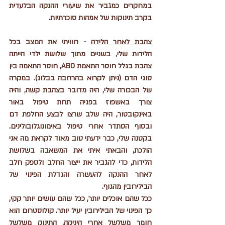
במחקרים כמגביר את שיעורי ההנקה הבלעדית 
בקרב תינוקות של אמהות סוכרתיות. 
צהבת לאחר הלידה
 - חוויתי את המצב בכל 
הלידות שלי, בשניים מתוך שלושת ילדי הייתה 
צהבת בגלל חוסר התאמת ABO, חוסר התאמה בין 
סוגי הדם (ניתן לקרוא בהרחבה בבלוג). במקרה 
של הבכורה שלי, היה מדובר בצהבת קשה, והיה 
צורך באשפוז בפגיה תחת טיפול באור 
באינקובטור, היה שלב שרצו לבצע החלפת דם 
ובסוף הסתדר אחרי טיפול באימונוגלובולינים. 
בקטנה שלי, כבר ידעתי טוב מאוד לקראת מה אני 
הולכת, והבאתי איתי את המשאבה בשלושת 
הלידות, כדי להגביר את ייצור החלב ולספק חלב 
לאחר ההנקה להעשרה והגדלת הפינוי של 
הבילירובין מהגוף. 
ככל שהם אוכלים יותר, ככל שהם עושים יותר קקי, 
כך הפינוי של הבילירובין יעיל יותר. קולוסטרום הוא 
חומר משלשל אחרי היניקה, התינוק משלשל 