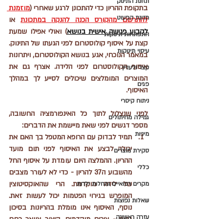
תזונת התינוק
בתקופת ההריון כדי להתכונן לרגע שאחרי (
מוזמנת 
תזונת הפעוט
להתרשם מהקורס הכנה להנקה
 במתכונת
 או 
לקבוע פגישה אישית בנושא
) ואולי אפילו שמעת 
התפתחות תינוקות
קצת על איסוף קולוסטרום לפני הגעתו של התינוק. 
עיסוי תינוקות
במאמר הנוכחי, אגע בנושא הקולוסטרום, ויתרונות 
איסוף הקולוסטרום לפני הלידה. אצרף גם את 
קצר ולעניין
המוצרים המומלצים שיכולים לסייע לך במהלך 
פגים
האיסוף. 
ניתוח קיסרי
לפני שנצלול לתוך כל האינפורמציה החשובה, 
גמילה מחיתולים
מספר דגשים לפני שאת מיישמת את הדברים:
מיניות
תמיד לבדוק עם הרופא המטפל בך האם את 
יכולה לבצע את האיסוף לפני תום מועד 
סקירת מוצרים
ההריון. ההמלצה היום עומדת על איסוף החל 
כללי
מהשבוע ה37 להריון - כדי לא לעורר מצבים 
של לידה מוקדמת. הרי שהאוקסיטוצין 
מקרים רפואיים ומחלות ילדות
המופרש בגירוי הפטמות יכול לעשות זאת. 
שאלות נפוצות
נוסף, האיסוף אינו מומלת בהריונות בסיכון 
עזרה ראשונה