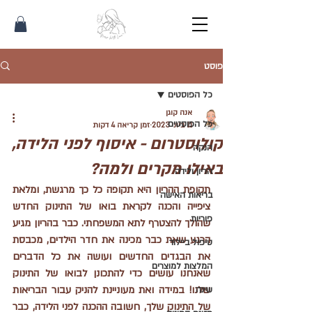
פוסט
כל הפוסטים
אנה קוגן
כל הפוסטים
11 ביוני 2023
זמן קריאה 4 דקות
קולוסטרום - איסוף לפני הלידה,
הנקה
באילו מקרים ולמה?
הריון ולידה
תקופת ההריון היא תקופה כל כך מרגשת, ומלאת 
בריאות האישה
ציפייה והכנה לקראת בואו של התינוק החדש 
פוריות
שהולך להצטרף לתא המשפחתי. כבר בהריון מגיע 
הרגע שאת כבר מכינה את חדר הילדים, מכבסת 
טיפול ביילוד
את הבגדים החדשים ועושה את כל הדברים 
המלצות למוצרים
שאנחנו עושים כדי להתכונן לבואו של התינוק 
שלנו! במידה ואת מעוניינת להניק עבור הבריאות 
שינה
של התינוק שלך, חשובה ההכנה לפני הלידה, כבר 