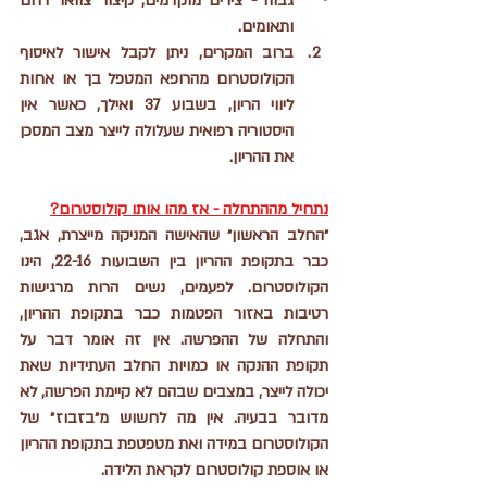
גבוה - צירים מוקדמים, קיצור צוואר רחם 
ותאומים. 
ברוב המקרים, ניתן לקבל אישור לאיסוף 
הקולוסטרום מהרופא המטפל בך או אחות 
ליווי הריון, בשבוע 37 ואילך, כאשר אין 
היסטוריה רפואית שעלולה לייצר מצב המסכן 
את ההריון. 
נתחיל מההתחלה - אז מהו אותו קולוסטרום?
״החלב הראשון״ שהאישה המניקה מייצרת, אגב, 
כבר בתקופת ההריון בין השבועות 22-16, הינו 
הקולוסטרום. לפעמים, נשים הרות מרגישות 
רטיבות באזור הפטמות כבר בתקופת ההריון, 
והתחלה של ההפרשה. אין זה אומר דבר על 
תקופת ההנקה או כמויות החלב העתידיות שאת 
יכולה לייצר, במצבים שבהם לא קיימת הפרשה, לא 
מדובר בבעיה. אין מה לחשוש מ״בזבוז״ של 
הקולוסטרום במידה ואת מטפטפת בתקופת ההריון 
או אוספת קולוסטרום לקראת הלידה. 