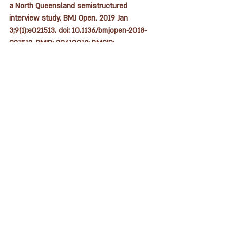
a North Queensland semistructured 
interview study. BMJ Open. 2019 Jan 
3;9(1):e021513. doi: 10.1136/bmjopen-2018-
021513. PMID: 30610018; PMCID: 
PMC6326334.
Demirci, J.R., Glasser, M., Bogen, D.L. 
et al.
Effect of antenatal milk expression 
education on lactation outcomes in birthing 
people with pre-pregnancy body mass 
index ≥25: protocol for a randomized, 
controlled trial. 
Int Breastfeed J
18
, 16 
(2023). https://doi.org/10.1186/s13006-023-
00552-6
Foudil-Bey, I., Murphy, M.S.Q., Dunn, S. 
et al.
Evaluating antenatal breastmilk expression 
outcomes: a scoping review. 
Int Breastfeed 
J
16
, 25 (2021). 
https://doi.org/10.1186/s13006-021-00371-7
https://doi.org/10.12968/bjom.2015.23.4.268