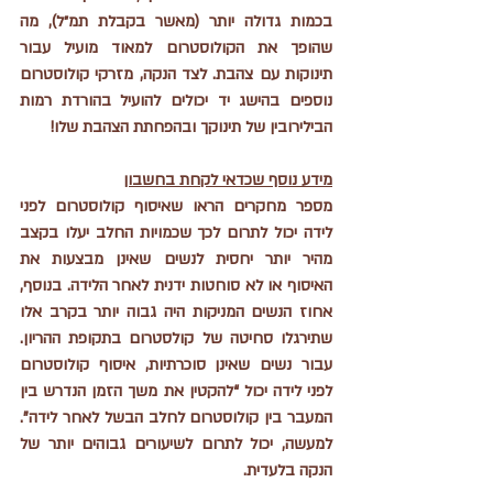
בכמות גדולה יותר (מאשר בקבלת תמ״ל), מה 
שהופך את הקולוסטרום למאוד מועיל עבור 
תינוקות עם צהבת. לצד הנקה, מזרקי קולוסטרום 
נוספים בהישג יד יכולים להועיל בהורדת רמות 
הבילירובין של תינוקך ובהפחתת הצהבת שלו!
מידע נוסף שכדאי לקחת בחשבון
מספר מחקרים הראו שאיסוף קולוסטרום לפני 
לידה יכול לתרום לכך שכמויות החלב יעלו בקצב 
מהיר יותר יחסית לנשים שאינן מבצעות את 
האיסוף או לא סוחטות ידנית לאחר הלידה. בנוסף, 
אחוז הנשים המניקות היה גבוה יותר בקרב אלו 
שתירגלו סחיטה של קולסטרום בתקופת ההריון. 
עבור נשים שאינן סוכרתיות, איסוף קולוסטרום 
לפני לידה יכול “להקטין את משך הזמן הנדרש בין 
המעבר בין קולוסטרום לחלב הבשל לאחר לידה”. 
למעשה, יכול לתרום לשיעורים גבוהים יותר של 
הנקה בלעדית.