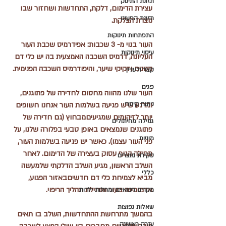
תזונת התינוק
עצירת הדימום, דלקת, התחדשות ושחזור שבו 
תזונת הפעוט
נוצרת הצלקת.
התפתחות תינוקות
העור בנוי מ- 3 שכבות: אפידרמיס שכבת העור 
עיסוי תינוקות
העליונה, דרמיס השכבה האמצעית בה יש כלי דם 
קטנים וזקיקי שיער, והיפודרמיס השכבה הפנימית.
קצר ולעניין
פגים
העור שלנו מהווה מחסום לחדירה של פתוגנים, 
ניתוח קיסרי
ומרגע שיש פגיעה בשלמות העור אנחנו חשופים 
יותר לזיהומים שמגיעיםמבחוץ (גם חדירה של 
גמילה מחיתולים
פתוגנים שנמצאים באופן טבעי בפלורה שלנו, על 
מיניות
פני העור עצמו). כאשר יש פגיעה בשלמות העור, 
תחילה הגוף עסוק בעצירה של הדימום. לאחר 
סקירת מוצרים
השלב הראשון, מגיע השלב הדלקתי שלמעשה 
כללי
מביא לצמיחת כלי דם חדשיםבאזור הפגוע, 
אדמומיות בעור ותחילת תהליך הריפוי.
מקרים רפואיים ומחלות ילדות
שאלות נפוצות
בהמשך מתרחשת ההתחדשות, השלב בו תאים 
עזרה ראשונה