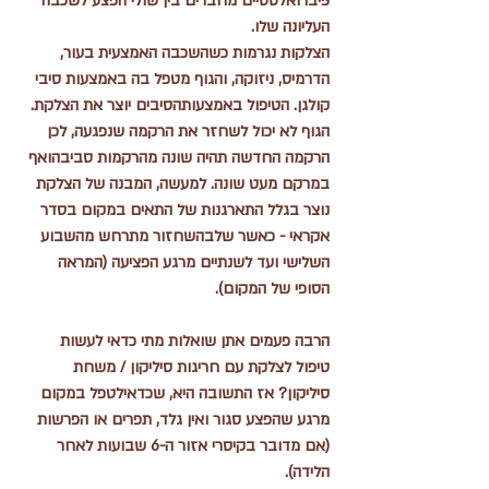
פיברואלסטיים מחברים בין שולי הפצע לשכבה 
העליונה שלו.
הצלקות נגרמות כשהשכבה האמצעית בעור, 
הדרמיס, ניזוקה, והגוף מטפל בה באמצעות סיבי 
קולגן. הטיפול באמצעותהסיבים יוצר את הצלקת. 
הגוף לא יכול לשחזר את הרקמה שנפגעה, לכן 
הרקמה החדשה תהיה שונה מהרקמות סביבהואף 
במרקם מעט שונה. למעשה, המבנה של הצלקת 
נוצר בגלל התארגנות של התאים במקום בסדר 
אקראי - כאשר שלבהשחזור מתרחש מהשבוע 
השלישי ועד לשנתיים מרגע הפציעה (המראה 
הסופי של המקום).
הרבה פעמים אתן שואלות מתי כדאי לעשות 
טיפול לצלקת עם חריגות סיליקון / משחת 
סיליקון? אז התשובה היא, שכדאילטפל במקום 
מרגע שהפצע סגור ואין גלד, תפרים או הפרשות 
(אם מדובר בקיסרי אזור ה-6 שבועות לאחר 
הלידה).