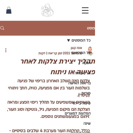
פוסט
כל הפוסטים
אנה קוגן
כל הפוסטים
16 בדצמ׳ 2021
זמן קריאה 1 דקות
תהליך יצירת צלקות לאחר
הנקה
פציעה או ניתוח
הריון ולידה
צלקת הינה השלב האחרון בריפוי של פגיעה 
בריאות האישה
בשלמות העור בין אם מפציעה, כוויה, חתך ניתוחי 
פוריות
(קיסרי). 
הגורמים שמשפיעים על תהליך ריפוי הפצע ומראה 
טיפול ביילוד
הצלקת הם מיקום הפגיעה, גיל, גנטיקה וסוג העור, 
המלצות למוצרים
זיהום בפצעומשתנים נוספים.
שינה
ככלל, החלמת העור מערבת 4 שלבים בסיסיים - 